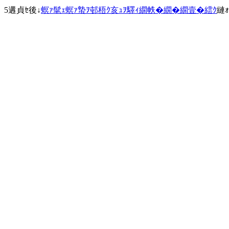
5遘貞ｾ後↓
螟ｧ髦ｪ螟ｧ蟄ｦ邨梧ｸ亥ｭｦ驛ｨ繝帙�繝�繝壹�繧ｸ
縺