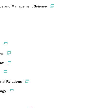
mics and Management Science
g
iew
iew
l
trial Relations
ology