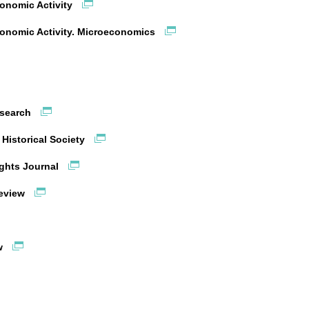
onomic Activity
onomic Activity. Microeconomics
esearch
 Historical Society
ghts Journal
Review
ew