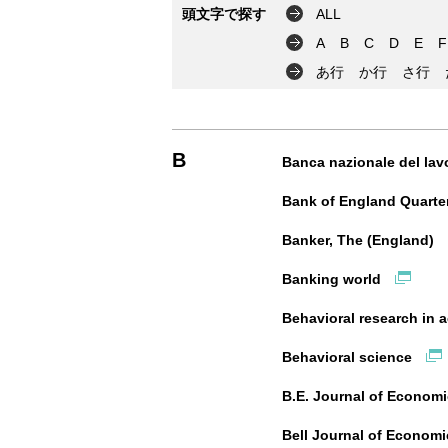
頭文字で探す
ALL
A
B
C
D
E
F
あ行
か行
さ行
B
Banca nazionale del lav
Bank of England Quarter
Banker, The (England)
Banking world
Behavioral research in
Behavioral science
B.E. Journal of Economi
Bell Journal of Econom