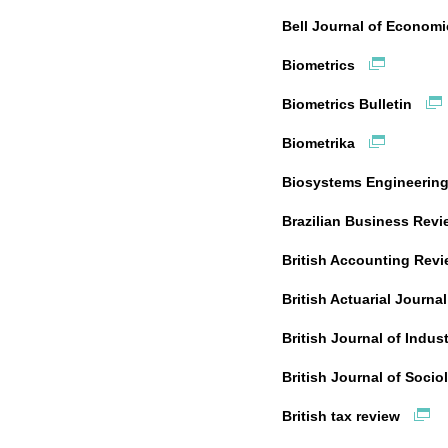
Bell Journal of Econo
Biometrics
Biometrics Bulletin
Biometrika
Biosystems Engineerin
Brazilian Business Rev
British Accounting Rev
British Actuarial Journa
British Journal of Indus
British Journal of Soci
British tax review