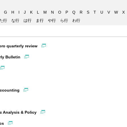
G
H
I
J
K
L
M
N
O
P
Q
R
S
T
U
V
W
X
た行
な行
は行
ま行
や行
ら行
わ行
oro quarterly review
ly Bulletin
 accounting
c Analysis & Policy
ics