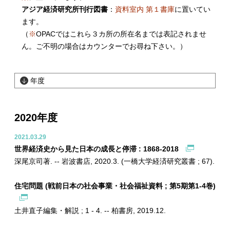
アジア経済研究所刊行図書
：
資料室内 第１書庫
に置いてい
ます。
（
※
OPACではこれら３カ所の所在名までは表記されませ
ん。ご不明の場合はカウンターでお尋ね下さい。）
年度
2020年度
2021.03.29
世界経済史から見た日本の成長と停滞 : 1868-2018
深尾京司著. -- 岩波書店, 2020.3. (一橋大学経済研究叢書 ; 67).
住宅問題 (戦前日本の社会事業・社会福祉資料 ; 第5期第1-4巻)
土井直子編集・解説 ; 1 - 4. -- 柏書房, 2019.12.