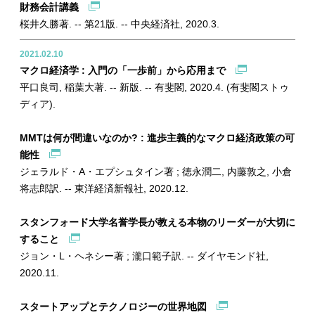
財務会計講義
桜井久勝著. -- 第21版. -- 中央経済社, 2020.3.
2021.02.10
マクロ経済学 : 入門の「一歩前」から応用まで
平口良司, 稲葉大著. -- 新版. -- 有斐閣, 2020.4. (有斐閣ストゥ
ディア).
MMTは何が間違いなのか? : 進歩主義的なマクロ経済政策の可
能性
ジェラルド・A・エプシュタイン著 ; 徳永潤二, 内藤敦之, 小倉
将志郎訳. -- 東洋経済新報社, 2020.12.
スタンフォード大学名誉学長が教える本物のリーダーが大切に
すること
ジョン・L・ヘネシー著 ; 瀧口範子訳. -- ダイヤモンド社,
2020.11.
スタートアップとテクノロジーの世界地図