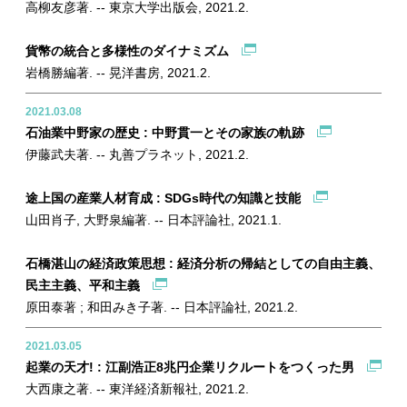
高柳友彦著. -- 東京大学出版会, 2021.2.
貨幣の統合と多様性のダイナミズム
岩橋勝編著. -- 晃洋書房, 2021.2.
2021.03.08
石油業中野家の歴史 : 中野貫一とその家族の軌跡
伊藤武夫著. -- 丸善プラネット, 2021.2.
途上国の産業人材育成 : SDGs時代の知識と技能
山田肖子, 大野泉編著. -- 日本評論社, 2021.1.
石橋湛山の経済政策思想 : 経済分析の帰結としての自由主義、
民主主義、平和主義
原田泰著 ; 和田みき子著. -- 日本評論社, 2021.2.
2021.03.05
起業の天才! : 江副浩正8兆円企業リクルートをつくった男
大西康之著. -- 東洋経済新報社, 2021.2.