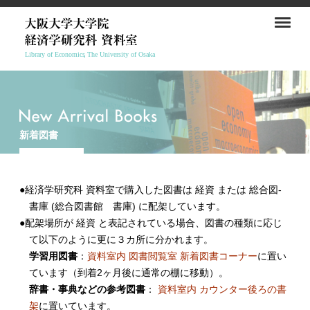
新着図書
●経済学研究科 資料室で購入した図書は 経資 または 総合図-
書庫 (総合図書館 書庫) に配架しています。
●配架場所が 経資 と表記されている場合、図書の種類に応じ
て以下のように更に３カ所に分かれます。
学習用図書
：
資料室内 図書閲覧室 新着図書コーナー
に置い
ています（到着2ヶ月後に通常の棚に移動）。
辞書・事典などの参考図書
：
資料室内 カウンター後ろの書
架
に置いています。